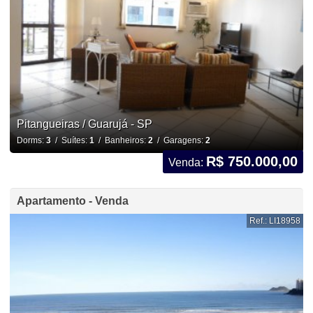
Pitangueiras / Guarujá - SP
Dorms:
3
/ Suítes:
1
/ Banheiros:
2
/ Garagens:
2
R$ 750.000,00
Venda:
Apartamento - Venda
Ref.: LI18958