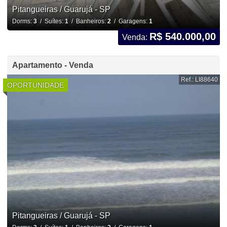
Pitangueiras / Guarujá - SP
Dorms:
3
/ Suítes:
1
/ Banheiros:
2
/ Garagens:
1
R$ 540.000,00
Venda:
Apartamento - Venda
Ref.: LI88640
OPORTUNIDADE
Pitangueiras / Guarujá - SP