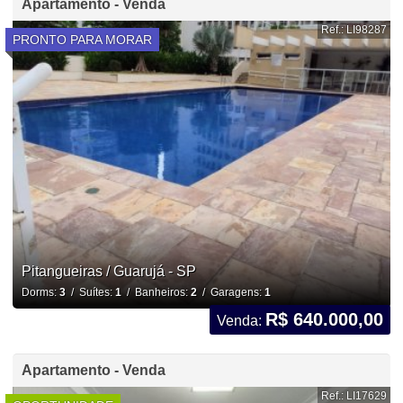
Apartamento - Venda
Ref.: LI98287
PRONTO PARA MORAR
Pitangueiras / Guarujá - SP
Dorms:
3
/ Suítes:
1
/ Banheiros:
2
/ Garagens:
1
R$ 640.000,00
Venda:
Apartamento - Venda
Ref.: LI17629