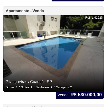
Apartamento - Venda
Ref.: LI61525
Pitangueiras / Guarujá - SP
Dorms:
3
/ Suítes:
1
/ Banheiros:
2
/ Garagens:
2
R$ 530.000,00
Venda: