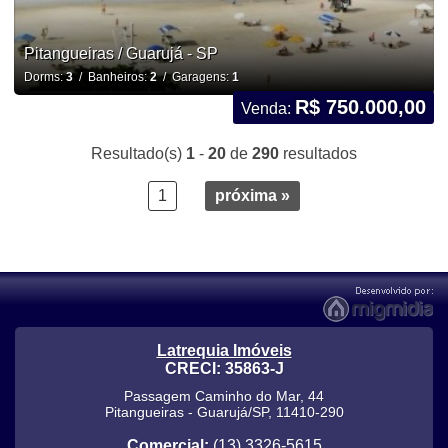
Pitangueiras / Guarujá - SP
Dorms:
3
/ Banheiros:
2
/ Garagens:
1
R$ 750.000,00
Venda:
Resultado(s)
1
-
20
de
290
resultados
1
próxima »
Latrequia Imóveis
CRECI: 35863-J
Passagem Caminho do Mar, 44
Pitangueiras
-
Guarujá
/
SP
,
11410-290
Comercial:
(13) 3326-5615