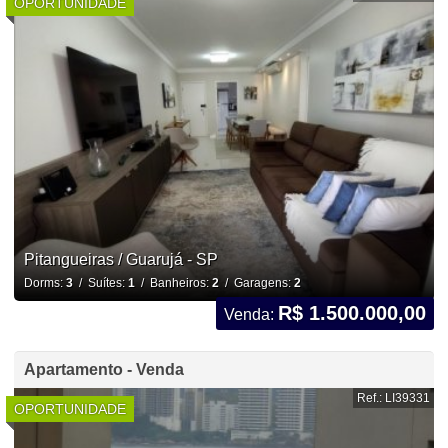
OPORTUNIDADE
Pitangueiras / Guarujá - SP
Dorms:
3
/ Suítes:
1
/ Banheiros:
2
/ Garagens:
2
R$ 1.500.000,00
Venda:
Apartamento - Venda
Ref.: LI39331
OPORTUNIDADE