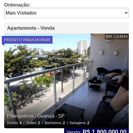
Ordenação:
Apartamento - Venda
Ref.: LI14544
PRONTO PARA MORAR
Pitangueiras / Guarujá - SP
Dorms:
4
/ Suítes:
2
/ Banheiros:
2
/ Garagens:
2
R$ 1.800.000,00
Venda: