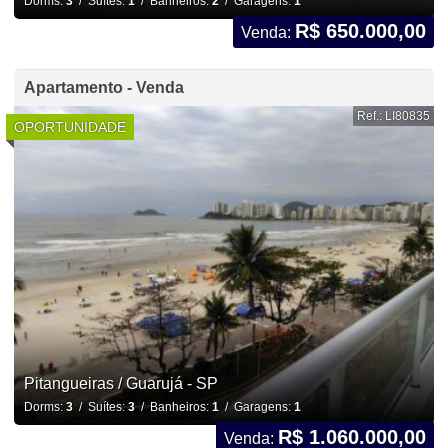
Dorms:
3
/ Suítes:
1
/ Banheiros:
2
/ Garagens:
1
R$ 650.000,00
Venda:
Apartamento - Venda
Ref.: LI80835
OPORTUNIDADE
Pitangueiras / Guarujá - SP
Dorms:
3
/ Suítes:
3
/ Banheiros:
1
/ Garagens:
1
R$ 1.060.000,00
Venda: