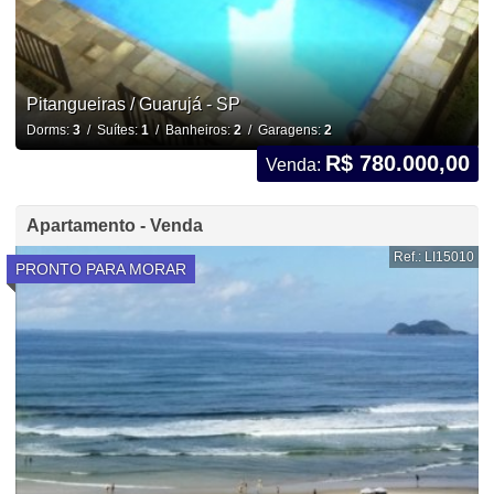
Pitangueiras / Guarujá - SP
Dorms:
3
/ Suítes:
1
/ Banheiros:
2
/ Garagens:
2
R$ 780.000,00
Venda:
Apartamento - Venda
Ref.: LI15010
PRONTO PARA MORAR