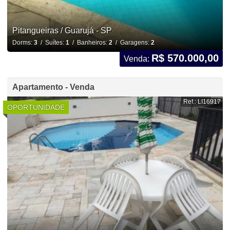
Pitangueiras / Guarujá - SP
Dorms:
3
/ Suítes:
1
/ Banheiros:
2
/ Garagens:
2
R$ 570.000,00
Venda:
Apartamento - Venda
Ref.: LI16917
OPORTUNIDADE