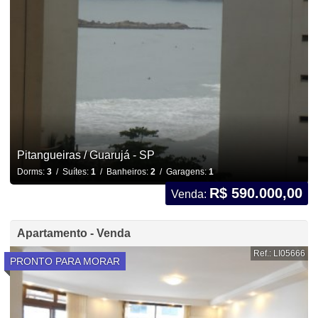
Pitangueiras / Guarujá - SP
Dorms:
3
/ Suítes:
1
/ Banheiros:
2
/ Garagens:
1
R$ 590.000,00
Venda:
Apartamento - Venda
Ref.: LI05666
PRONTO PARA MORAR