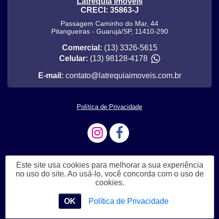
Latrequia Imóveis
CRECI: 35863-J
Passagem Caminho do Mar, 44
Pitangueiras
-
Guarujá
/
SP
,
11410-290
Comercial:
(13) 3326-5615
Celular:
(13) 98128-4178
E-mail:
contato@latrequiaimoveis.com.br
Política de Privacidade
Este site usa cookies para melhorar a sua experiência
no uso do site. Ao usá-lo, você concorda com o uso de
cookies.
OK
Política de Privacidade
Me Chame no WhatsApp
Chat