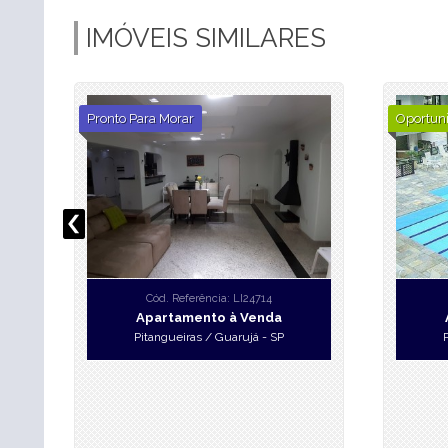
IMÓVEIS SIMILARES
Pronto Para Morar
Oportun
Cód. Referência: LI24714
Apartamento à Venda
Pitangueiras / Guarujá - SP