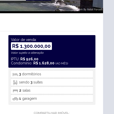
Valor de venda:
R$ 1.300.000,00
Valor sujeito a alteração
IPTU:
R$ 926,00
Condomínio:
R$ 1.628,00
(AO MÊS)
3
dormitórios
sendo
3
suítes
2
salas
1
garagem
COMPARTILHAR IMÓVEL: