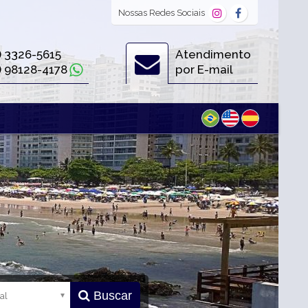
Nossas
Redes Sociais
) 3326-5615
Atendimento
) 98128-4178
por E-mail
Buscar