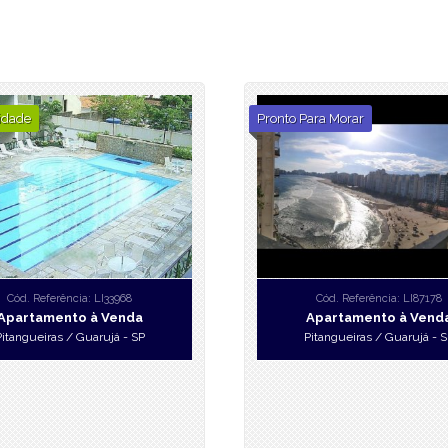
idade
Pronto Para Morar
Cód. Referência: LI33968
Cód. Referência: LI87178
Apartamento à Venda
Apartamento à Vend
Pitangueiras / Guarujá - SP
Pitangueiras / Guarujá - S