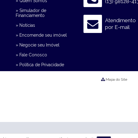
» Quem Somos
(13) 98128-41
» Simulador de
Financiamento
Atendimento
» Notícias
por E-mail
» Encomende seu imóvel
» Negocie seu Imóvel
» Fale Conosco
» Política de Privacidade
Mapa do Site