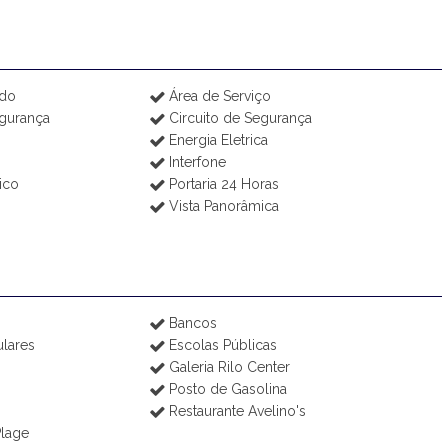
ado
Área de Serviço
gurança
Circuito de Segurança
Energia Eletrica
Interfone
ico
Portaria 24 Horas
Vista Panorâmica
Bancos
ulares
Escolas Públicas
Galeria Rilo Center
Posto de Gasolina
Restaurante Avelino's
Plage