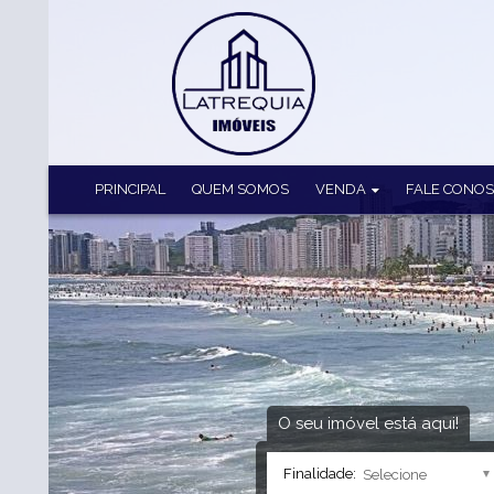
PRINCIPAL
QUEM SOMOS
VENDA
FALE CONO
Apartamento (221)
Apartamento Alto Padrão (3
Apartamento Duplex (1)
Cobertura (8)
Cobertura Duplex (10)
Cobertura Triplex (2)
Flat (9)
Lote (1)
O seu imóvel está aqui!
Finalidade: