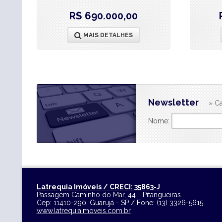
R$ 690.000,00
MAIS DETALHES
Newsletter
» Ca
Nome:
Latrequia Imóveis / CRECI: 35863-J
Passagem Caminho do Mar, 44 - Pitangueiras
Cep:
11410-290
,
Guarujá
-
SP
/ Fone:
(13) 3326-5615
www.latrequiaimoveis.com.br