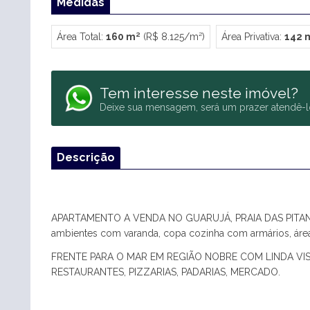
Medidas
Área Total:
160 m²
(R$ 8.125/m²)
Área Privativa:
142 
Tem interesse neste imóvel?
Deixe sua mensagem, será um prazer atendê-l
Descrição
APARTAMENTO A VENDA NO GUARUJÁ, PRAIA DAS PITANGU
ambientes com varanda, copa cozinha com armários, área
FRENTE PARA O MAR EM REGIÃO NOBRE COM LINDA VI
RESTAURANTES, PIZZARIAS, PADARIAS, MERCADO.