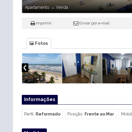
Apartamento
→
Venda
Imprimir
Enviar por e-mail
Fotos
Informações
Perfil:
Reformado
Posição:
Frente ao Mar
Mobíl